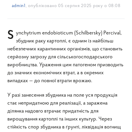
admin1
, опубліковано
05 серпня 2025 року о 08:08
Synchytrium endobioticum (Schilbersky) Percival,
збудник раку картоплі, є одним із найбільш
небезпечних карантинних організмів, що становить
серйозну загрозу для сільськогосподарського
виробництва. Ураження цим патогеном призводить
до значних економічних втрат, а в окремих
випадках — до повної втрати врожаю.
У разі занесення збудника на поле уся продукція
стає непридатною для реалізації, а заражена
ділянка надовго втрачає придатність для
вирощування картоплі та інших культур. Через
стійкість спор збудника в ґрунті, ліквідація вогнищ