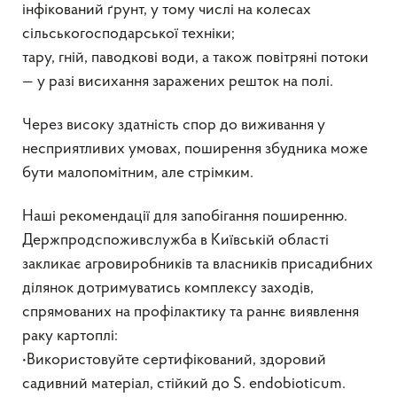
інфікований ґрунт, у тому числі на колесах
сільськогосподарської техніки;
тару, гній, паводкові води, а також повітряні потоки
— у разі висихання заражених решток на полі.
Через високу здатність спор до виживання у
несприятливих умовах, поширення збудника може
бути малопомітним, але стрімким.
Наші рекомендації для запобігання поширенню.
Держпродспоживслужба в Київській області
закликає агровиробників та власників присадибних
ділянок дотримуватись комплексу заходів,
спрямованих на профілактику та раннє виявлення
раку картоплі:
•Використовуйте сертифікований, здоровий
садивний матеріал, стійкий до S. endobioticum.