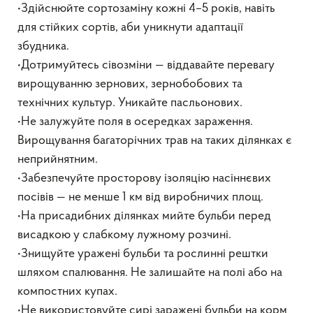
•Здійснюйте сортозаміну кожні 4–5 років, навіть
для стійких сортів, аби уникнути адаптації
збудника.
•Дотримуйтесь сівозміни — віддавайте перевагу
вирощуванню зернових, зернобобових та
технічних культур. Уникайте пасльонових.
•Не залужуйте поля в осередках зараження.
Вирощування багаторічних трав на таких ділянках є
неприйнятним.
•Забезпечуйте просторову ізоляцію насіннєвих
посівів — не менше 1 км від виробничих площ.
•На присадибних ділянках мийте бульби перед
висадкою у слабкому лужному розчині.
•Знищуйте уражені бульби та рослинні рештки
шляхом спалювання. Не залишайте на полі або на
компостних купах.
•Не використовуйте сирі заражені бульби на корм