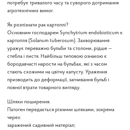
потребує тривалого часу та суворого дотримання
агротехнічних вимог.
Як розпізнати рак картоплі?
Основним господарем Synchytrium endobioticum є
картопля (Solanum tuberosum). Захворювання
уражує переважно бульби та столони, рідше —
стебла і листя. Найбільш типовою ознакою є
бородавчасті нарости на бульбах, які з часом
стають схожими на цвітну капусту. Ураження
призводить до деформації, загнивання бульб і
повної втрати товарного вигляду.
Шляхи поширення.
Патоген передається різними шляхами, зокрема
через:
заражений садивний матеріал;