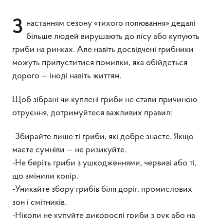
З настанням сезону «тихого полювання» дедалі
більше людей вирушають до лісу або купують
гриби на ринках. Але навіть досвідчені грибники
можуть припуститися помилки, яка обійдеться
дорого — іноді навіть життям.
Щоб зібрані чи куплені гриби не стали причиною
отруєння, дотримуйтеся важливих правил:
-Збирайте лише ті гриби, які добре знаєте. Якщо
маєте сумніви — не ризикуйте.
-Не беріть гриби з ушкодженнями, червиві або ті,
що змінили колір.
-Уникайте збору грибів біля доріг, промислових
зон і смітників.
-Ніколи не купуйте дикорослі гриби з рук або на