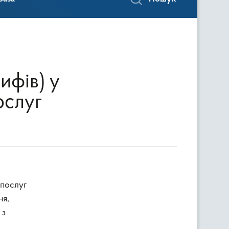
ифів) у
ослуг
 послуг
ня,
 з