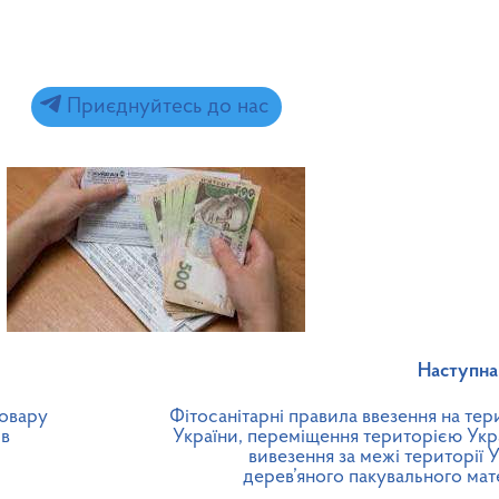
Приєднуйтесь до нас
Наступна
товару
Фітосанітарні правила ввезення на те
ів
України, переміщення територією Укра
вивезення за межі території 
дерев’яного пакувального мат