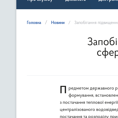
Головна
Новини
Запобігання підвищенн
Запобі
сфер
Предметом державного регулювання цін у сфері комунальних послуг є порядок
формування, встановлен
з постачання теплової енергі
централізованого водовідвед
постачання та розподілу прир