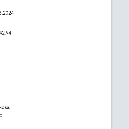
06.2024
42,94
кова,
ю