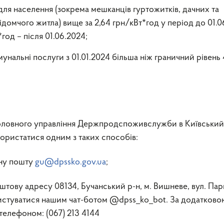
 для населення (зокрема мешканців гуртожитків, дачних та
ідомчого житла) вище за 2,64 грн/кВт*год у період до 01.
*год – після 01.06.2024;
мунальні послуги з 01.01.2024 більша ніж граничний рівень 
Головного управління Держпродспоживслужби в Київський
ористатися одним з таких способів:
ону пошту
gu@dpssko.gov.ua
;
оштову адресу 08134, Бучанський р-н, м. Вишневе, вул. Пар
истуватися нашим чат-ботом @dpss_ko_bot. За додатково
телефоном: (067) 213 4144