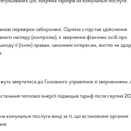
егульованих цін, зокрема тарифів на комунальні послуги.
анові перевірки заборонені. Однією з підстав здійснення
ного нагляду (контролю), є звернення фізичних осіб про
оду її (їхнім) правам, законним інтересам, життю чи здор
и.
уть звертатися до Головного управління зі зверненнями, 
стачання теплової енергії підвищив тариф після серпня 20
а комунальні послуги вищі за ті, що встановлені органом
ня;