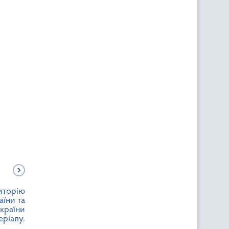
риторію
їни та
України
еріалу.