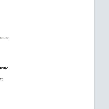
ов’ю,
якщо:
22