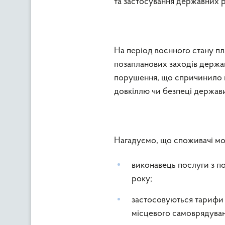
та застосування державних р
На період воєнного стану пл
позапланових заходів держав
порушення, що спричинило шк
довкіллю чи безпеці держав
Нагадуємо, що споживачі мож
виконавець послуги з по
року;
застосовуються тарифи н
місцевого самоврядуван