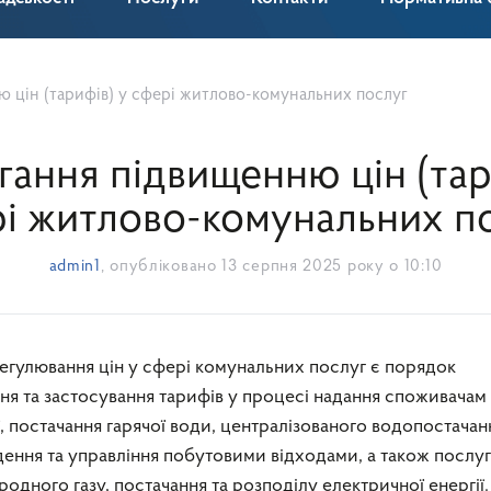
ю цін (тарифів) у сфері житлово-комунальних послуг
гання підвищенню цін (тар
і житлово-комунальних п
admin1
, опубліковано
13 серпня 2025 року о 10:10
ня та застосування тарифів у процесі надання споживачам
ї, постачання гарячої води, централізованого водопостачан
ення та управління побутовими відходами, а також послуг
одного газу, постачання та розподілу електричної енергії.