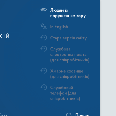
Людям із
порушенням зору
In English
КІЙ
Стара версія сайту
Службова
електронна пошта
(для співробітників)
Хмарне сховище
(для співробітників)
Службовий
телефон (для
співробітників)
база
Пошук