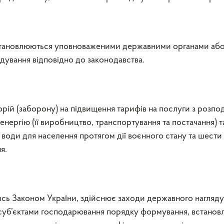
встановлюються уповноваженими державними органами аб
дування відповідно до законодавства.
ій (заборону) на підвищення тарифів на послуги з розпо
енергію (її виробництво, транспортування та постачання) т
ї води для населення протягом дії воєнного стану та шести
я.
ись Законом України, здійснює заходи державного нагляду
суб’єктами господарювання порядку формування, встанов