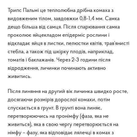
Трипс Пальмі це теплолюбна дрібна комаха з
видовженим тілом, завдовжки 0,8-1,4 мм. Самка
дещо більша від самця. Після спарювання самка
проколює яйцекладом епідерміс рослини і
відкладає яйця в листки, пелюстки квітів, трав’янисті
стебла, а також під шкірку плодів, наприклад,
томатів і баклажанів. Через 2-3 години після
відродження, личинки починають активно
живитись.
Після линяння на другий вік личинка швидко росте,
досягаючи розмірів дорослої комахи, потім
спускається в грунт. В грунті вона линяє,
перетворюючись на пронімфу (фаза, яка не
живиться), яка в свою чергу перетворюється на
німфу – фазу, яка відповідає лялечці в комах з