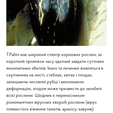
T.Palmi має широкий спектр кормових рослин, за
короткий проміжок часу здатний завдати суттєвих
економічних збитків. Імаго та личинки живляться в
скупченнях на листі, стеблах, квітах і плодах,
залишаючи численні рубці і викликаючи
деформацію, згодом може призвести до загибелі
всієї рослини. Шкідник є переносником
різноманітних вірусних хвороб рослини (вірус
плямистого в’янення томатів, арахісу, кавунів).