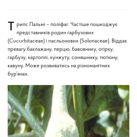
Трипс Пальмі – поліфаг. Частіше пошкоджує
представників родин гарбузових
(Cucurbitaceae) і пасльонових (Solonaceae). Віддає
превагу баклажану, перцю, бавовнику, огірку,
гарбузу, картоплі, кунжуту, соняшнику, тютюну,
кавуну. Може розвиватись на різноманітних
бур’янах.