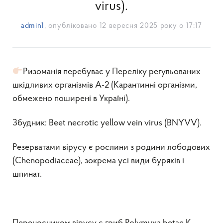
virus).
admin1
, опубліковано
12 вересня 2025 року о 17:17
Ризоманія перебуває у Переліку регульованих
шкідливих організмів А-2 (Карантинні організми,
обмежено поширені в Україні).
Збудник: Beet necrotic yellow vein virus (BNYVV).
Резерватами вірусу є рослини з родини лободових
(Chenopodiaceae), зокрема усі види буряків і
шпинат.