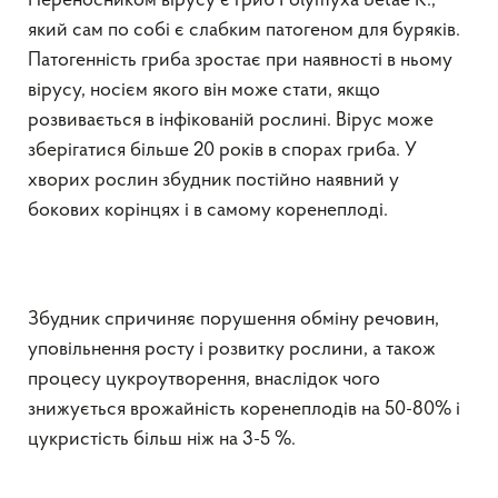
Переносником вірусу є гриб Polymyxa betae K.,
який сам по собі є слабким патогеном для буряків.
Патогенність гриба зростає при наявності в ньому
вірусу, носієм якого він може стати, якщо
розвивається в інфікованій рослині. Вірус може
зберігатися більше 20 років в спорах гриба. У
хворих рослин збудник постійно наявний у
бокових корінцях і в самому коренеплоді.
Збудник спричиняє порушення обміну речовин,
уповільнення росту і розвитку рослини, а також
процесу цукроутворення, внаслідок чого
знижується врожайність коренеплодів на 50-80% і
цукристість більш ніж на 3-5 %.