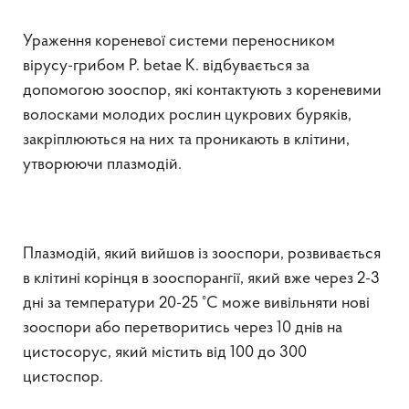
Ураження кореневої системи переносником
вірусу-грибом P. betae K. відбувається за
допомогою зооспор, які контактують з кореневими
волосками молодих рослин цукрових буряків,
закріплюються на них та проникають в клітини,
утворюючи плазмодій.
Плазмодій, який вийшов із зооспори, розвивається
в клітині корінця в зооспорангії, який вже через 2-3
дні за температури 20-25 °С може вивільняти нові
зооспори або перетворитись через 10 днів на
цистосорус, який містить від 100 до 300
цистоспор.