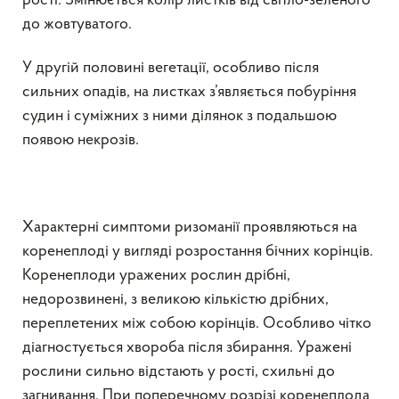
рості. Змінюється колір листків від світло-зеленого
до жовтуватого.
У другій половині вегетації, особливо після
сильних опадів, на листках з’являється побуріння
судин і суміжних з ними ділянок з подальшою
появою некрозів.
Характерні симптоми ризоманії проявляються на
коренеплоді у вигляді розростання бічних корінців.
Коренеплоди уражених рослин дрібні,
недорозвинені, з великою кількістю дрібних,
переплетених між собою корінців. Особливо чітко
діагностується хвороба після збирання. Уражені
рослини сильно відстають у рості, схильні до
загнивання. При поперечному розрізі коренеплода