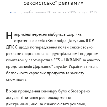
сексистської реклами»
admin1
, опубліковано
30 вересня 2025 року о 12:12
Наприкінці вересня відбулась щорічна
стратегічна сесія «Консолідація зусиль ІГКР,
ДПСС щодо попередження появи сексистської
реклами», організована Індустріальним Ґендерним
комітетом у партнерстві з FES – UKRAINE за участю
представників Державної служби України з питань
безпечності харчових продуктів та захисту
споживачів.
В ході проведення семінару було обговорено
актуальні питання розповсюдження
дискримінаційної за ознакою статі реклами,