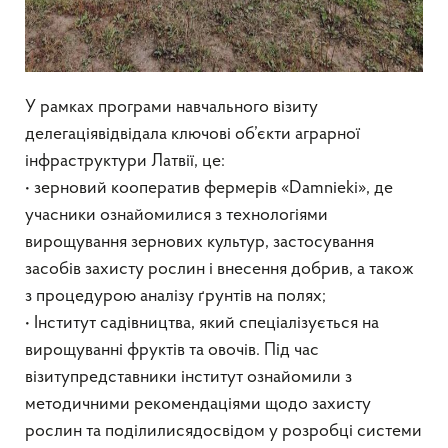
У рамках програми навчального візиту
делегаціявідвідала ключові об’єкти аграрної
інфраструктури Латвії, це:
• зерновий кооператив фермерів «Damnieki», де
учасники ознайомилися з технологіями
вирощування зернових культур, застосування
засобів захисту рослин і внесення добрив, а також
з процедурою аналізу ґрунтів на полях;
• Інститут садівництва, який спеціалізується на
вирощуванні фруктів та овочів. Під час
візитупредставники інститут ознайомили з
методичними рекомендаціями щодо захисту
рослин та поділилисядосвідом у розробці системи