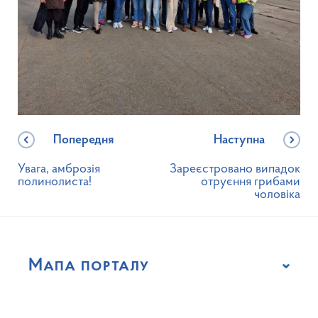
Попередня
Наступна
Увага, амброзія
Зареєстровано випадок
полинолиста!
отруєння грибами
чоловіка
Мапа порталу