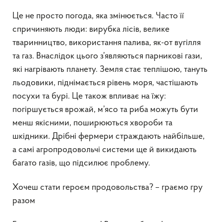
Це не просто погода, яка змінюється. Часто її
спричиняють люди: вирубка лісів, велике
тваринництво, використання палива, як-от вугілля
та газ. Внаслідок цього з’являються парникові гази,
які нагрівають планету. Земля стає теплішою, тануть
льодовики, піднімається рівень моря, частішають
посухи та бурі. Це також впливає на їжу:
погіршується врожай, м’ясо та риба можуть бути
менш якісними, поширюються хвороби та
шкідники. Дрібні фермери страждають найбільше,
а самі агропродовольчі системи ще й викидають
багато газів, що підсилює проблему.
Хочеш стати героєм продовольства? – граємо гру
разом