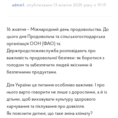
admin1
, опубліковано
13 жовтня 2025 року о 19:19
16 жовтня – Міжнародний день продовольства. До
цього дня Продовольча та сільськогосподарська
організація ООН (ФАО) та
Держпродспоживслужба розповідають про
важливість продовольчої безпеки: як боротися з
голодом та забезпечити людей якісними й
безпечними продуктами.
Для України це питання особливо важливе. І про
нього варто говорити не лише з дорослими, а й із
дітьми, щоб виховувати культуру здорового
харчування та піклування про довкілля.
Як пояснити дитині, що таке зміна клімату?