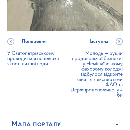
Попередня
Наступна
У Святопетрівському
Молодь — рушій
проводиться перевірка
продовольчої безпеки:
якості питної води
у Немішаївському
фаховому коледжі
відбулося відкрите
заняття з експертами
ФАО та
Держпродспоживслуж
би
Мапа порталу