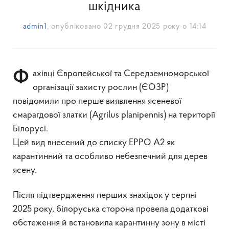
шкідника
admin1
, опубліковано
02 грудня 2025 року о 14:14
Фахівці Європейської та Середземноморської
організації захисту рослин (ЄОЗР)
повідомили про перше виявлення ясеневої
смарагдової златки (Agrilus planipennis) на території
Білорусі.
Цей вид внесений до списку EPPO A2 як
карантинний та особливо небезпечний для дерев
ясену.
Після підтвердження перших знахідок у серпні
2025 року, білоруська сторона провела додаткові
обстеження й встановила карантинну зону в місті