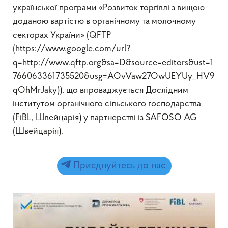
української програми «Розвиток торгівлі з вищою
доданою вартістю в органічному та молочному
секторах України» (QFTP
(https://www.google.com/url?
q=http://www.qftp.org&sa=D&source=editors&ust=1
766063361735520&usg=AOvVaw27OwUEYUy_HV9
qOhMrJaky)), що впроваджується Дослідним
інститутом органічного сільського господарства
(FiBL, Швейцарія) у партнерстві із SAFOSO AG
(Швейцарія).
Приєднуйтесь до нас