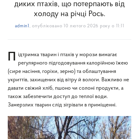
диких птахів, що потерпають від
холоду на річці Рось.
admin1
, опубліковано
10 лютого 2026 року о 11:11
Підтримка тварин і птахів у морози вимагає
регулярного підгодовування калорійною їжею
(сире насіння, горіхи, зерно) та облаштування
укриттів, захищених від вітру й вологи. Важливо не
давати свіжий хліб, пшоно чи солоні продукти, а
також забезпечити доступ до теплої води.
Замерзлих тварин слід зігрівати в приміщенні.