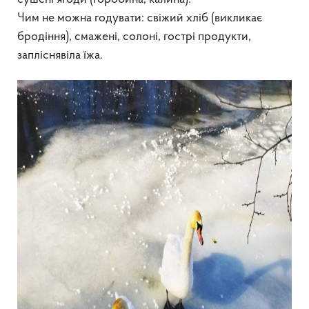
Чим не можна годувати: свіжий хліб (викликає
бродіння), смажені, солоні, гострі продукти,
запліснявіла їжа.