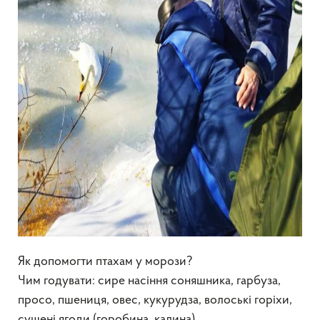
Як допомогти птахам у морози?
Чим годувати: сире насіння соняшника, гарбуза,
просо, пшениця, овес, кукурудза, волоські горіхи,
сушені ягоди (горобина, калина).