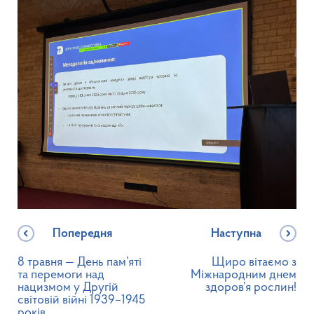
Попередня
Наступна
8 травня — День пам’яті
Щиро вітаємо з
та перемоги над
Міжнародним днем
нацизмом у Другій
здоров’я рослин!
світовій війні 1939–1945
років