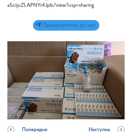
aScijuZLAPNYr4Jpb/view?usp=sharing
Приєднуйтесь до нас
Попередня
Наступна