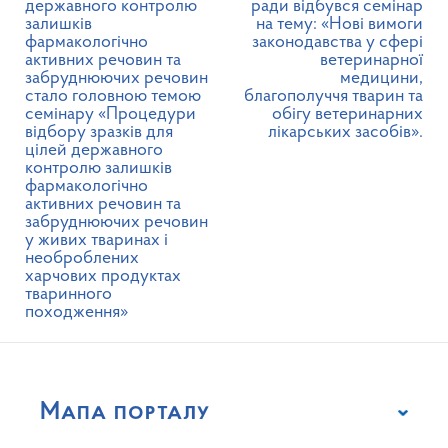
державного контролю
ради відбувся семінар
залишків
на тему: «Нові вимоги
фармакологічно
законодавства у сфері
активних речовин та
ветеринарної
забруднюючих речовин
медицини,
стало головною темою
благополуччя тварин та
семінару «Процедури
обігу ветеринарних
відбору зразків для
лікарських засобів».
цілей державного
контролю залишків
фармакологічно
активних речовин та
забруднюючих речовин
у живих тваринах і
необроблених
харчових продуктах
тваринного
походження»
Мапа порталу