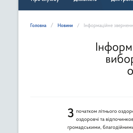
Головна
Новини
Інформаційне звернення 
Інформ
вибор
о
З початком літнього оздоровчого сезону в Україні розпочинають роботу дитячі табори,
оздоровчі та відпочинков
громадськими, благодійними 