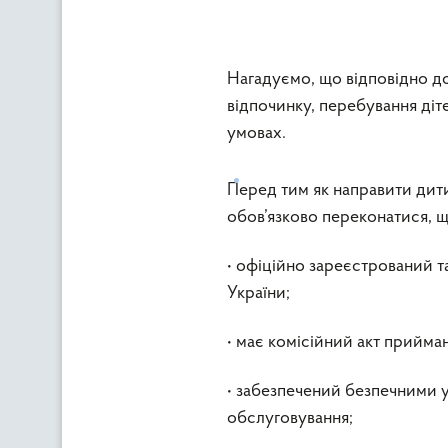
Нагадуємо, що відповідно до
відпочинку, перебування ді
умовах.
Перед тим як направити дит
обов’язково переконатися, щ
• офіційно зареєстрований т
України;
• має комісійний акт прийма
• забезпечений безпечними 
обслуговування;