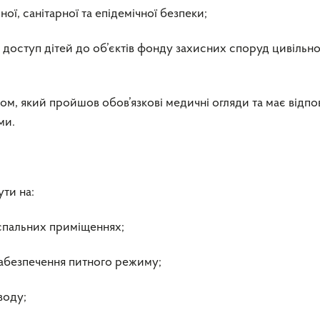
ї, санітарної та епідемічної безпеки;
є доступ дітей до об’єктів фонду захисних споруд цивільн
м, який пройшов обов’язкові медичні огляди та має відпо
ми.
ти на:
 спальних приміщеннях;
 забезпечення питного режиму;
воду;