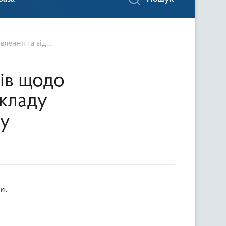
 та відпочинку
ів щодо
акладу
ку