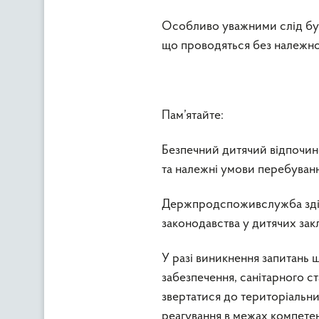
Особливо уважними слід бут
що проводяться без належно
Пам’ятайте:
Безпечний дитячий відпочино
та належні умови перебуванн
Держпродспоживслужба здій
законодавства у дитячих зак
У разі виникнення запитань 
забезпечення, санітарного с
звертатися до територіальн
реагування в межах компетен