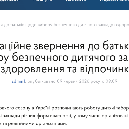
до батьків щодо вибору безпечного дитячого закладу оздоровлення
аційне звернення до батьк
у безпечного дитячого з
здоровлення та відпочин
admin1
, опубліковано
09 червня 2026 року о 09:09
і заклади різних форм власності, у тому числі організовані
та релігійними організаціями.