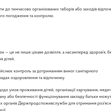
и до тимчасово організованих таборів або заходів відпоч
го погодження та контролю.
к — це не лише цікаве дозвілля, а насамперед здоров’я, б
я дітей.
снює контроль за дотриманням вимог санітарного
ладах оздоровлення та відпочинку.
щодо умов проживання дітей, організації харчування, меди
тану або безпечності функціонування закладу батьки можу
их органів Держпродспоживслужби для отримання роз’ясн
ції.