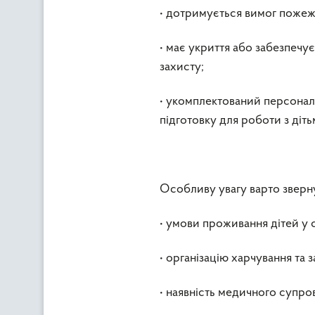
• дотримується вимог пожежно
• має укриття або забезпечу
захисту;
• укомплектований персонало
підготовку для роботи з діть
Особливу увагу варто зверну
• умови проживання дітей у
• організацію харчування та
• наявність медичного супро