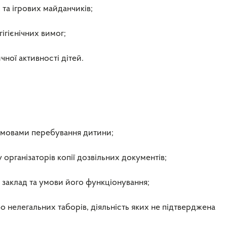
 та ігрових майданчиків;
ігієнічних вимог;
ичної активності дітей.
умовами перебування дитини;
 організаторів копії дозвільних документів;
 заклад та умови його функціонування;
о нелегальних таборів, діяльність яких не підтверджена