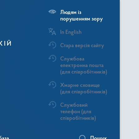
Людям із
порушенням зору
In English
КІЙ
Стара версія сайту
Службова
електронна пошта
(для співробітників)
Хмарне сховище
(для співробітників)
Службовий
телефон (для
співробітників)
база
Пошук