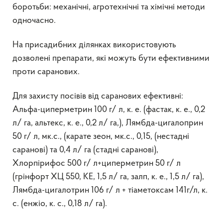
боротьби: механічні, агротехнічні та хімічні методи
одночасно.
На присадибних ділянках використовують
дозволені препарати, які можуть бути ефективними
проти саранових.
Для захисту посівів від саранових ефективні:
Альфа-циперметрин 100 г/ л, к. е. (фастак, к. е., 0,2
л/ га, альтекс, к. е., 0,2 л/ га,), Лямбда-цигалоприн
50 г/ л, мк.с., (карате зеон, мк.с., 0,15, (нестадні
саранові) та 0,4 л/ га (стадні саранові),
Хлорпірифос 500 г/ л+циперметрин 50 г/ л
(грінфорт ХЦ 550, КЕ, 1,5 л/ га, залп, к. е., 1,5 л/ га),
Лямбда-цигалотрин 106 г/ л + тіаметоксам 141г/л, к.
с. (енжіо, к. с., 0,18 л/ га).