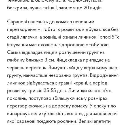
темнокрила, біло-смугаста, чорно-смугаста,
безкрила, лучна та інші, загалом до 20 видів.
Саранові належать до комах з неповним
перетворенням, тобто їх розвиток відбувається без
стадії лялечки, а зовнішні ознаки личинок і спосіб їх
існування має схожість з дорослою особиною.
Самка відкладає яйця в розпушений грунт на
глибину близько 3 см. Яйцекладка припадає на
червень-вересень. Зимують яйця у верхньому шарі
грунту, найчастіше незораних грунтів. Відродження
личинок відбувається в травні-червні, а період
розвитку триває 35-55 днів. Личинки мають п’ять
поколінь, поступово збільшуючись у розмірах,
перетворюючись на дорослу комаху. У спеку тіло
випаровує велику кількість вологи, для заповнення
якої саранові поїдають рослини. Великі апетити