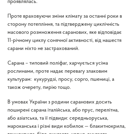
проявлялась.
Проте враховуючи зміни клімату за останні роки в
сторону потепління, та підтверджену циклічність
масового розмноження саранових, яке відповідає
11-річному циклу сонячної активності, від нашестя
сарани ніхто не застрахований.
Сарана – типовий поліфаг, харчується усіма
рослинами, проте надає перевагу злаковим
культурам: кукурудзі, просу, сорго, пшениці, а
також очерету, пирію тощо.
В умовах України з родини саранових досить
поширені сарана італійська, або прус, перелітна,
або азіатська, та її підвиди: середньоруська,
мароканська і різні види кобилок — блакитнокрила,