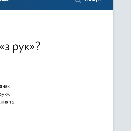
«з рук»?
рук»,
ння та