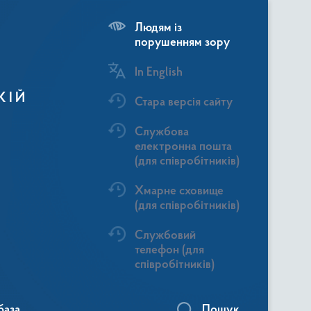
Людям із
порушенням зору
In English
КІЙ
Стара версія сайту
Службова
електронна пошта
(для співробітників)
Хмарне сховище
(для співробітників)
Службовий
телефон (для
співробітників)
база
Пошук