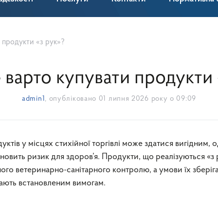
 продукти «з рук»?
 варто купувати продукти 
admin1
, опубліковано
01 липня 2026 року о 09:09
ановить ризик для здоров’я. Продукти, що реалізуються «з 
ого ветеринарно-санітарного контролю, а умови їх зберіга
дають встановленим вимогам.