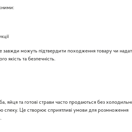
жними:
кції
не завжди можуть підтвердити походження товару чи нада
го якість та безпечність.
ба, яйця та готові страви часто продаються без холодильн
ню спеку. Це створює сприятливі умови для розмноження
.