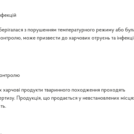
нфекцій
зберігалася з порушенням температурного режиму або бул
контролю, може призвести до харчових отруєнь та інфекц
контролю
х харчові продукти тваринного походження проходять
ртизу. Продукція, що продається у невстановлених місця
ть.