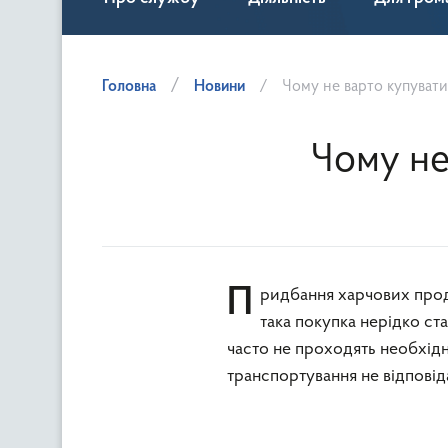
Головна
Новини
Чому не варто купувати
Чому не
Придбання харчових продуктів у місцях стихійної торгівлі може здатися вигідним, однак
така покупка нерідко ст
часто не проходять необхідн
транспортування не відпові