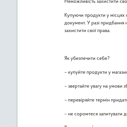
Неможливість захистити сво
Купуючи продукти у місцях с
документ. У разі придбання 
захистити свої права.
Як убезпечити себе?
– купуйте продукти у магаз
– звертайте увагу на умови з
– перевіряйте термін придатн
– не соромтеся запитувати д