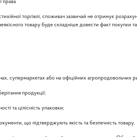
ї права
тихійної торгівлі, споживач зазвичай не отримує розраху
неякісного товару буде складніше довести факт покупки та
инах, супермаркетах або на офіційних агропродовольчих р
берігання продукції;
ості та цілісність упаковки;
окументи, що підтверджують якість та безпечність товару.