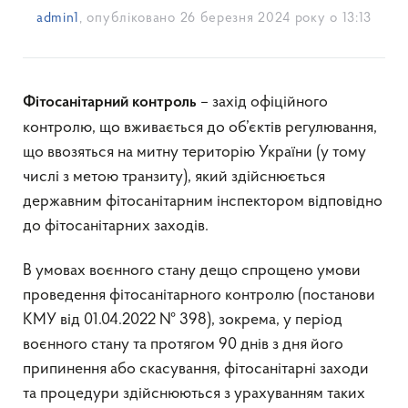
admin1
, опубліковано
26 березня 2024 року о 13:13
– захід офіційного
Ф
ітосанітарний контроль
контролю, що вживається до об’єктів регулювання,
що ввозяться на митну територію України (у тому
числі з метою транзиту), який здійснюється
державним фітосанітарним інспектором відповідно
до фітосанітарних заходів.
В умовах воєнного стану дещо спрощено умови
проведення фітосанітарного контролю (постанови
КМУ від 01.04.2022 № 398), зокрема, у період
воєнного стану та протягом 90 днів з дня його
припинення або скасування, фітосанітарні заходи
та процедури здійснюються з урахуванням таких