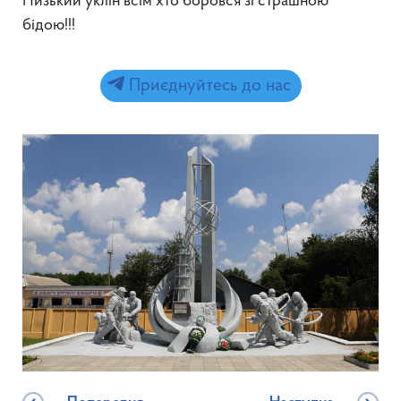
Низький уклін всім хто боровся зі страшною
бідою!!!
Приєднуйтесь до нас