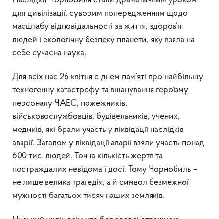
Наслідки Чорнобиля стали драматичним уроком
для цивілізації, суворим попередженням щодо
масштабу відповідальності за життя, здоров’я
людей і екологічну безпеку планети, яку взяла на
себе сучасна наука.
Для всіх нас 26 квітня є днем пам’яті про найбільшу
техногенну катастрофу та вшанування героїзму
персоналу ЧАЕС, пожежників,
військовослужбовців, будівельників, учених,
медиків, які брали участь у ліквідації наслідків
аварії. Загалом у ліквідації аварії взяли участь понад
600 тис. людей. Точна кількість жертв та
постраждалих невідома і досі. Тому Чорнобиль –
не лише велика трагедія, а й символ безмежної
мужності багатьох тисяч наших земляків.