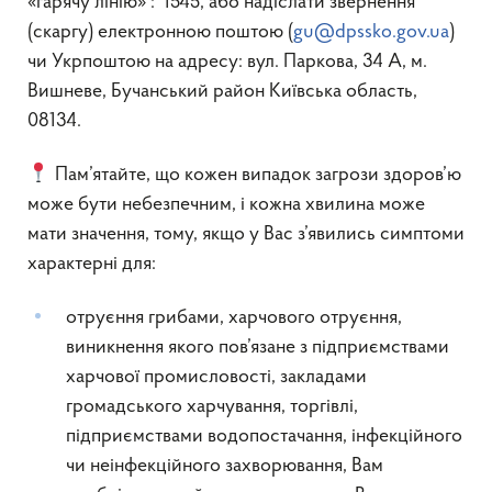
«гарячу лінію» : 1545, або надіслати звернення
(скаргу) електронною поштою (
gu@dpssko.gov.ua
)
чи Укрпоштою на адресу: вул. Паркова, 34 А, м.
Вишневе, Бучанський район Київська область,
08134.
Пам’ятайте, що кожен випадок загрози здоров’ю
може бути небезпечним, і кожна хвилина може
мати значення, тому, якщо у Вас з’явились симптоми
характерні для:
отруєння грибами, харчового отруєння,
виникнення якого пов’язане з підприємствами
харчової промисловості, закладами
громадського харчування, торгівлі,
підприємствами водопостачання, інфекційного
чи неінфекційного захворювання, Вам