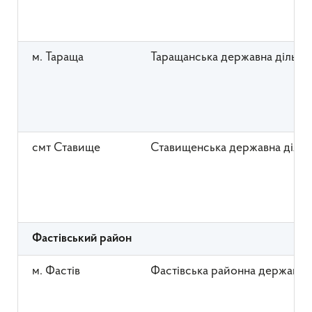
м. Тараща
Таращанська державна дільни
смт Ставище
Ставищенська державна дільн
Фастівський район
м. Фастів
Фастівська районна державна