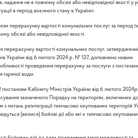
я, надання не в повному обсязі або невідповідної якості у р
ації в період воєнного стану в Україні».
зм перерахунку вартості комунальних послуг за період ї
ому обсязі або невідповідної якості.
я перерахунку вартості комунальних послуг, затверджени
ів України від 6 лютого 2024 р. № 127, доповнено новим
собливості проведення перерахунку за послуги з постачан
я гарячої води.
2 постанови Кабінету Міністрів України від 6 лютого 2024
осування зазначеного Порядку на територіях, включених д
 з питань реінтеграції тимчасово окупованих територій У
ведуться (велися) бойові дії або які є тимчасово окупован
сті бойових дій до дати припинення такої можливості та