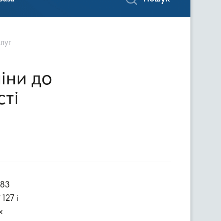
слуг
іни до
сті
127 і
х