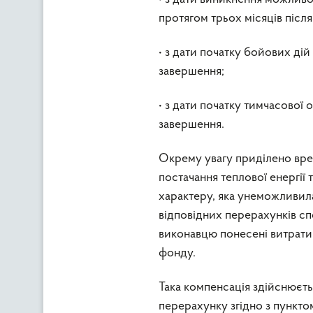
протягом трьох місяців після
• з дати початку бойових дій
завершення;
• з дати початку тимчасової о
завершення.
Окрему увагу приділено врег
постачання теплової енергії 
характеру, яка унеможливила
відповідних перерахунків с
виконавцю понесені витрати 
фонду.
Така компенсація здійснюєть
перерахунку згідно з пункто