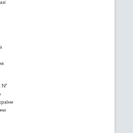
азі
х
й
ня
р. №
о
країни
ими