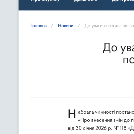
Головна
Новини
До уваги споживачів: в
До ув
по
Набрала чинності постанова Кабінету Міністрів України від 20 травня 2026 року № 683
«Про внесення змін до п
від 30 січня 2026 р. № 118 