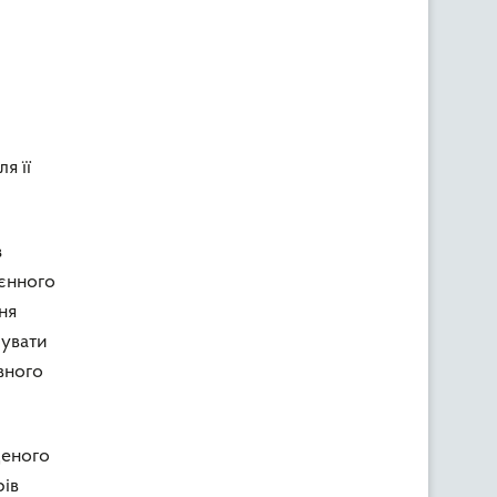
я її
з
оєнного
ня
сувати
вного
деного
рів