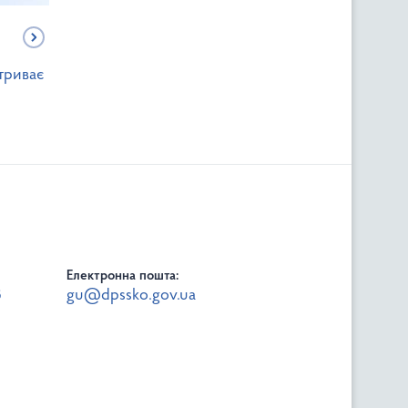
триває
Електронна пошта:
8
gu@dpssko.gov.ua