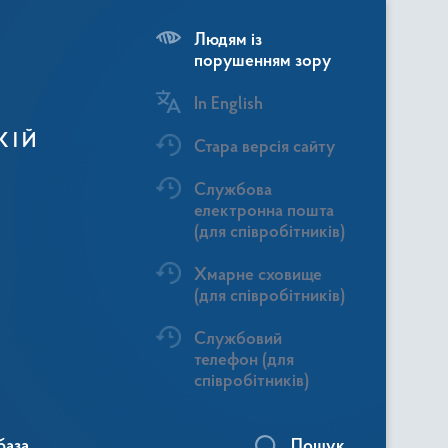
Людям із
порушенням зору
In English
КІЙ
Стара версія сайту
Службова
електронна пошта
(для співробітників)
Хмарне сховище
(для співробітників)
Службовий
телефон (для
співробітників)
база
Пошук