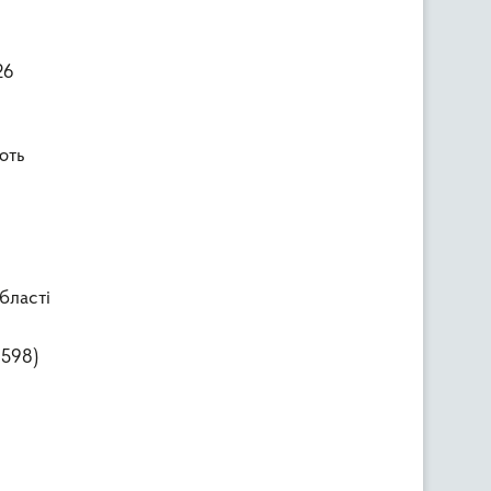
26
ють
бласті
4598)