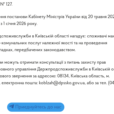
 № 127.
ня постанови Кабінету Міністрів України від 20 травня 20
 1 січня 2026 року.
споживслужби в Київській області нагадує: споживачі ма
-комунальних послуг належної якості та на проведення
ипадках, передбачених законодавством.
ни можуть отримати консультації з питань захисту прав
Головного управління Держпродспоживслужби в Київській о
ового звернення за адресою: 08134, Київська область, м.
, електронна пошта: koblzah@dpssko.gov.ua, або за тел. (0
Приєднуйтесь до нас