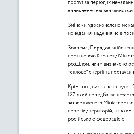
послуг за період їх ненаданн
виникнення надзвичайної ситу
Змінами удосконалено механі
ненадання, надання не в повн
Зокрема, Порядок здійсненн
постановою Кабінету Міністр
розділом, яким визначено о
теплової енергії та постачанн
Крім того, виключено пункт 
127, який передбачав незаст
затвердженого Міністерством
переліку територій, на яких 
російською федерацією:
• з дати виникнення можливо