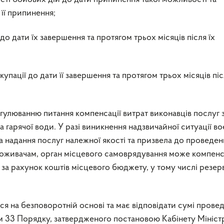
 її припинення;
 до дати їх завершення та протягом трьох місяців після їх
купації до дати її завершення та протягом трьох місяців післ
улюванню питання компенсації витрат виконавців послуг 
та гарячої води. У разі виникнення надзвичайної ситуації в
 надання послуг належної якості та призвела до проведен
поживачам, орган місцевого самоврядування може компен
за рахунок коштів місцевого бюджету, у тому числі резер
ся на безповоротній основі та має відповідати сумі прове
м 33 Порядку, затвердженого постановою Кабінету Мініст