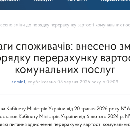
несено зміни до порядку перерахунку вартості комунальних по
аги споживачів: внесено зм
рядку перерахунку варто
комунальних послуг
admin1
, опубліковано
08 червня 2026 року о 09:09
останов Кабінету Міністрів України від 6 лютого 2024 р. № 
«Деякі питання здійснення перерахунку вартості комунальни