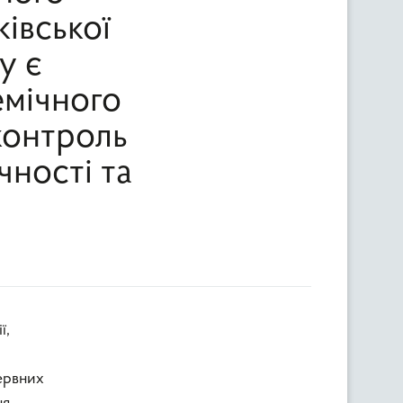
ківської
у є
емічного
контроль
ності та
ервних