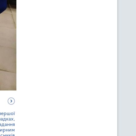
першої
падках,
адання
тирним
асників