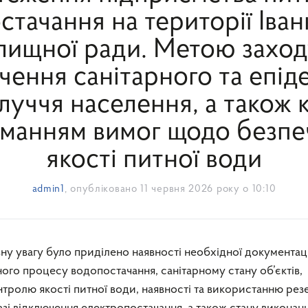
тачання на території Іван
лищної ради. Метою заход
чення санітарного та епід
луччя населення, а також 
иманням вимог щодо безпеч
якості питної води
admin1
, опубліковано
11 червня 2026 року о 10:10
го процесу водопостачання, санітарному стану об’єктів,
тролю якості питної води, наявності та використанню рез