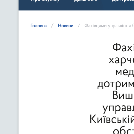
Головна
Новини
Фахівцями управління безпечності харчових продуктів та ветеринарної медицини, державного нагляду за дотриманням сан
Фах
харч
мед
дотрим
Виш
управ
Київські
обс