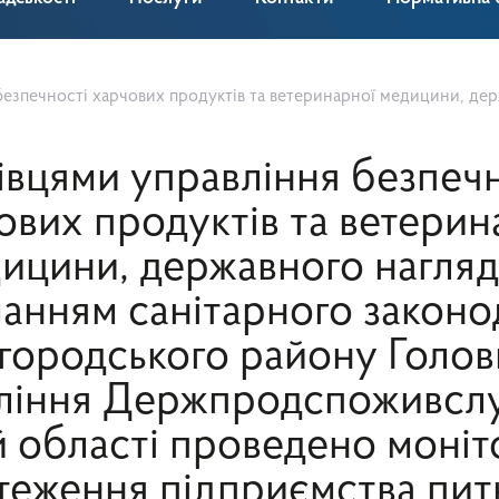
ітарного законодавства Вишгородського району Головного управління Держпродспоживслужби в Київській області проведено моніторингове обстеження підприємства питного водопостачання на території Іванківської селищної ради. Метою заходу є забезпечення санітарного та епідемічного благополуччя населення, а також конт
івцями управління безпечн
ових продуктів та ветерин
ицини, державного нагляд
анням санітарного законо
городського району Голов
ління Держпродспоживсл
й області проведено моні
теження підприємства пит