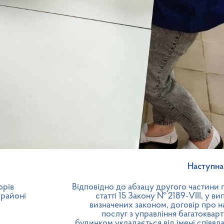
Наступна
орів
Відповідно до абзацу другого частини 
 районі
статті 15 Закону № 2189-VIII, у ви
визначених законом, договір про н
послуг з управління багатоквар
будинком укладається від імені співвл