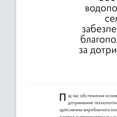
водопос
се
забезпе
благопо
за дотр
Під час обстеження основну увагу було приділено наявності необхідної документації,
дотриманню технологічно
здійсненню виробничого кон