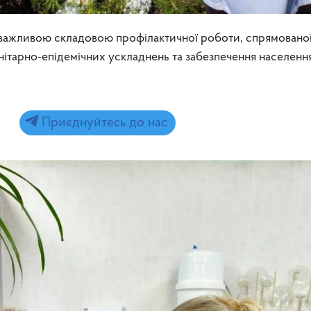
 важливою складовою профілактичної роботи, спрямованої
ітарно-епідемічних ускладнень та забезпечення населенн
Приєднуйтесь до нас