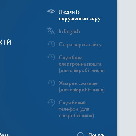
Людям із
порушенням зору
In English
КІЙ
Стара версія сайту
Службова
електронна пошта
(для співробітників)
Хмарне сховище
(для співробітників)
Службовий
телефон (для
співробітників)
база
Пошук