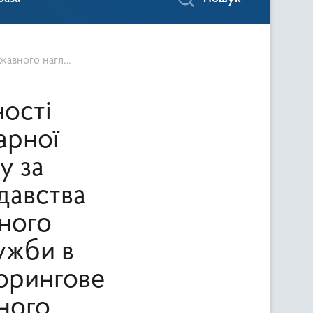
роль за дотриманням вимог щодо безпечності та якості питної води
ості
арної
у за
давства
ного
ужби в
торингове
ного