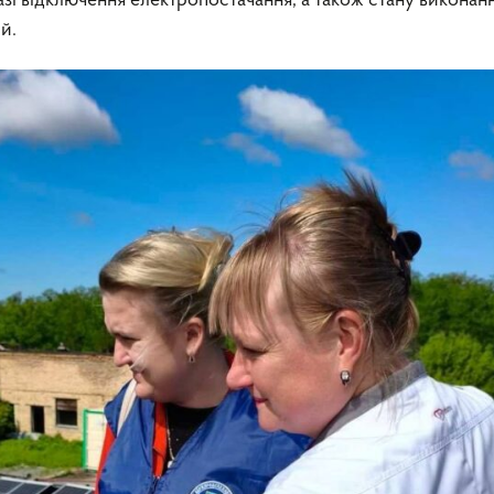
зі відключення електропостачання, а також стану виконан
й.