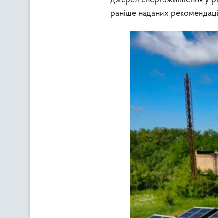
джерел енергоживлення у ра
раніше наданих рекомендаці