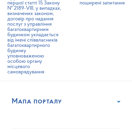
першої статті 15 Закону
поширені запитання
№ 2189-VIII, у випадках,
визначених законом,
договір про надання
послуг з управління
багатоквартирним
будинком укладається
від імені співвласників
багатоквартирного
будинку
уповноваженою
особою органу
місцевого
самоврядування
Мапа порталу