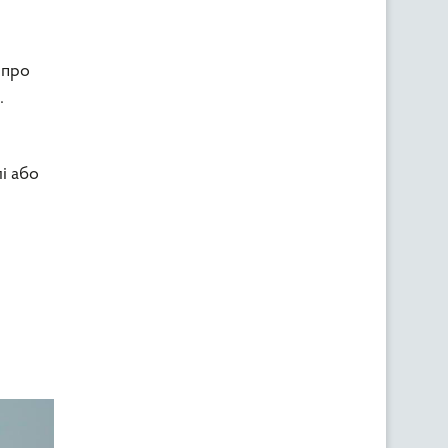
 про
.
і або