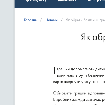
Головна
Новини
Як обрати безпечні ігр
Як об
Іграшки допомагають дитині пізнавати світ, розвивати уяву та навички. Проте перш за все
вони мають бути безпечни
варто звернути увагу на кіль
Обирайте іграшки відповідн
Виробник завжди зазначає ре