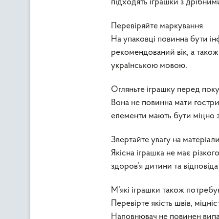
підходять іграшки з дрібним
Перевіряйте маркування
На упаковці повинна бути ін
рекомендований вік, а тако
українською мовою.
Огляньте іграшку перед пок
Вона не повинна мати гостри
елементи мають бути міцно з
Звертайте увагу на матеріал
Якісна іграшка не має різког
здоров’я дитини та відповід
М’які іграшки також потребу
Перевірте якість швів, міцні
Наповнювач не повинен випа