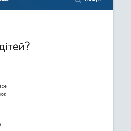
дітей?
шок
е