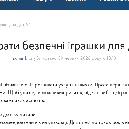
ашки для дітей?
рати безпечні іграшки для 
admin1
, опубліковано
30 червня 2026 року о 13:13
ми. Щоб уникнути можливих ризиків, під час вибору ігра
ка важливих аспектів.
о до віку дитини
комендований вік на упаковці. Для дітей до трьох років н