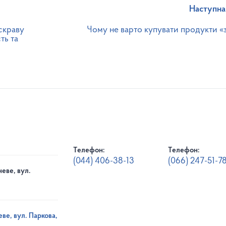
Наступна
скраву
Чому не варто купувати продукти «з
ть та
Телефон:
Телефон:
(044) 406-38-13
(066) 247-51-7
еве, вул.
ве, вул. Паркова,