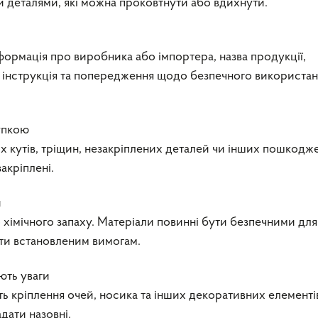
и деталями, які можна проковтнути або вдихнути.
формація про виробника або імпортера, назва продукції,
ж інструкція та попередження щодо безпечного використа
упкою
х кутів, тріщин, незакріплених деталей чи інших пошкодже
акріплені.
и
о хімічного запаху. Матеріали повинні бути безпечними для
ати встановленим вимогам.
ють уваги
сть кріплення очей, носика та інших декоративних елементі
дати назовні.