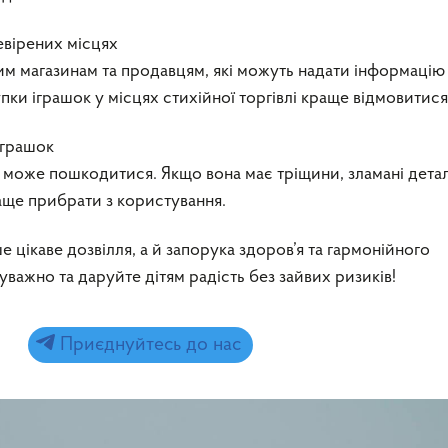
евірених місцях
им магазинам та продавцям, які можуть надати інформацію
пки іграшок у місцях стихійної торгівлі краще відмовитися
іграшок
ом може пошкодитися. Якщо вона має тріщини, зламані детал
раще прибрати з користування.
е цікаве дозвілля, а й запорука здоров’я та гармонійного
важно та даруйте дітям радість без зайвих ризиків!
Приєднуйтесь до нас