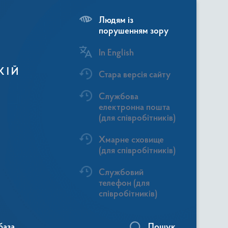
Людям із
порушенням зору
In English
КІЙ
Стара версія сайту
Службова
електронна пошта
(для співробітників)
Хмарне сховище
(для співробітників)
Службовий
телефон (для
співробітників)
база
Пошук