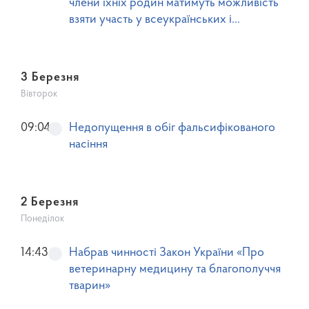
члени їхніх родин матимуть можливість
взяти участь у всеукраїнських і
міжнародних спортивних змаганнях,
навчально-тренувальних зборах та
відбіркових етапах. Заходи
3 Березня
проходитимуть у різних регіонах
Вівторок
України, а також за її межами
09:04
Недопущення в обіг фальсифікованого
насіння
2 Березня
Понеділок
14:43
Набрав чинності Закон України «Про
ветеринарну медицину та благополуччя
тварин»