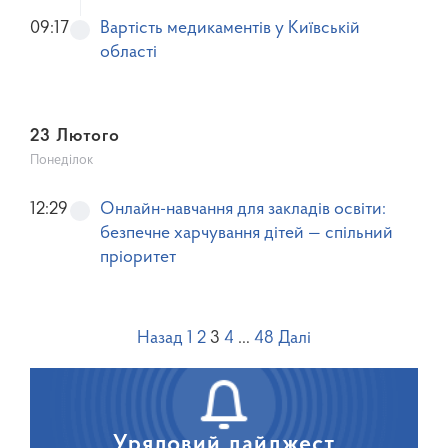
09:17
Вартість медикаментів у Київській
області
23 Лютого
Понеділок
12:29
Онлайн-навчання для закладів освіти:
безпечне харчування дітей — спільний
пріоритет
Назад
1
2
3
4
…
48
Далі
Урядовий дайджест