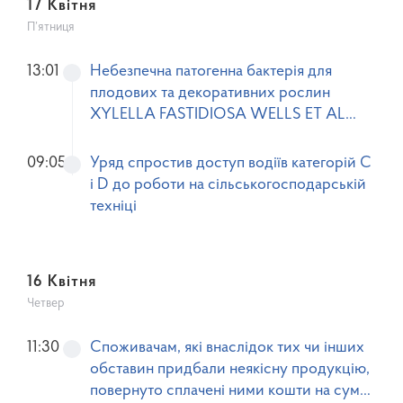
17 Квітня
П’ятниця
13:01
Небезпечна патогенна бактерія для
плодових та декоративних рослин
XYLELLA FASTIDIOSA WELLS ET AL
(хвороба Пірса)
09:05
Уряд спростив доступ водіїв категорій С
і D до роботи на сільськогосподарській
техніці
16 Квітня
Четвер
11:30
Споживачам, які внаслідок тих чи інших
обставин придбали неякісну продукцію,
повернуто сплачені ними кошти на суму